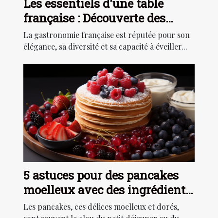
Les essentiels d'une table
française : Découverte des
ingrédients typiques
La gastronomie française est réputée pour son
élégance, sa diversité et sa capacité à éveiller...
5 astuces pour des pancakes
moelleux avec des ingrédients
du quotidien
Les pancakes, ces délices moelleux et dorés,